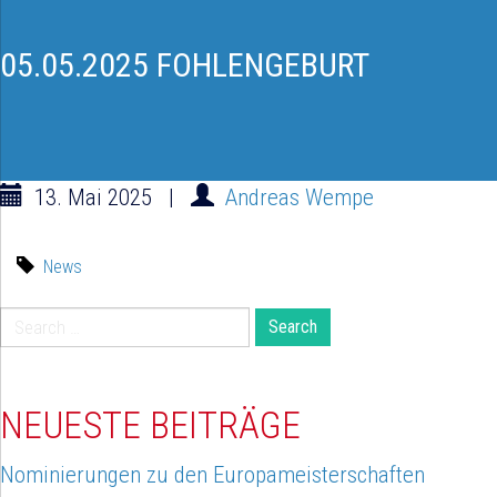
05.05.2025 FOHLENGEBURT
13. Mai 2025
|
Andreas Wempe
News
Search
for:
NEUESTE BEITRÄGE
Nominierungen zu den Europameisterschaften