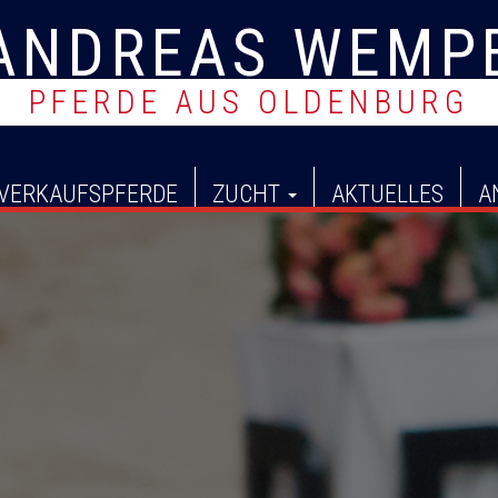
ANDREAS WEMP
PFERDE AUS OLDENBURG
S
VERKAUFSPFERDE
ZUCHT
AKTUELLES
A
k
i
p
t
o
c
o
n
t