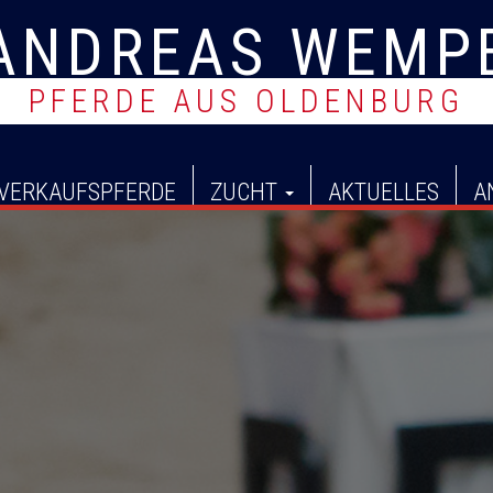
ANDREAS WEMP
PFERDE AUS OLDENBURG
S
VERKAUFSPFERDE
ZUCHT
AKTUELLES
A
k
i
p
t
o
c
o
n
t