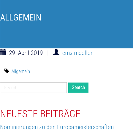
ALLGEMEIN
29. April 2019
|
cms.moeller
Allgemein
Search
for:
NEUESTE BEITRÄGE
Nominierungen zu den Europameisterschaften